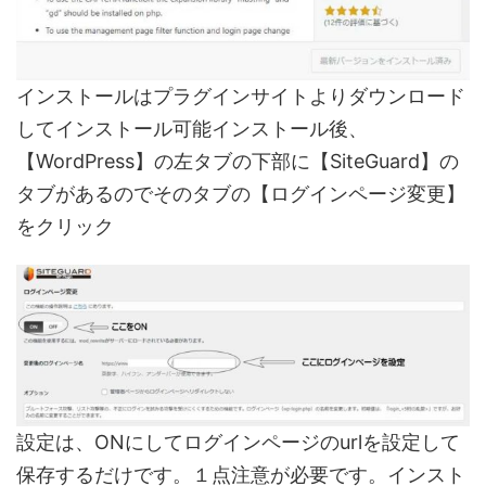
インストールはプラグインサイトよりダウンロード
してインストール可能インストール後、
【WordPress】の左タブの下部に【SiteGuard】の
タブがあるのでそのタブの【ログインページ変更】
をクリック
設定は、ONにしてログインページのurlを設定して
保存するだけです。１点注意が必要です。インスト