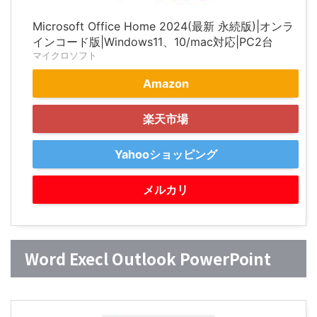
Microsoft Office Home 2024(最新 永続版)|オンラ
インコード版|Windows11、10/mac対応|PC2台
マイクロソフト
Amazon
楽天市場
Yahooショッピング
メルカリ
Word Execl Outlook PowerPoint