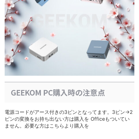
GEEKOM PC購入時の注意点
電源コードがアース付きの3ピンとなってます。3ピン→2
ピンの変換をお持ち出ない方は購入を Officeもついてい
ません。必要な方はこちらより購入を