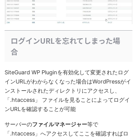
ログインURLを忘れてしまった場
合
SiteGuard WP Pluginを有効化して変更されたログ
インURLがわからなくなった場合はWordPressがイ
ンストールされたディレクトリにアクセスし、
「.htaccess」 ファイルを見ることによってログイ
ンURLを確認することが可能
サーバーの
ファイルマネージャー
等で
「.htaccess」へアクセスしてここを確認すればロ