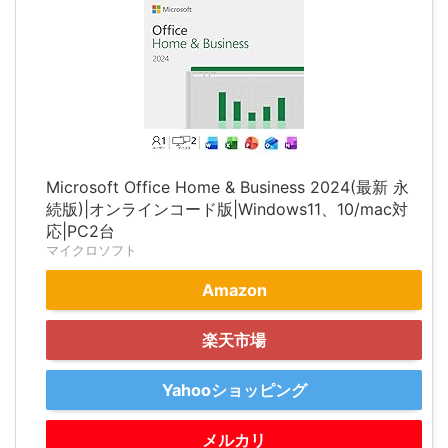
Microsoft Office Home & Business 2024(最新 永
続版)|オンラインコード版|Windows11、10/mac対
応|PC2台
マイクロソフト
Amazon
楽天市場
Yahooショッピング
メルカリ