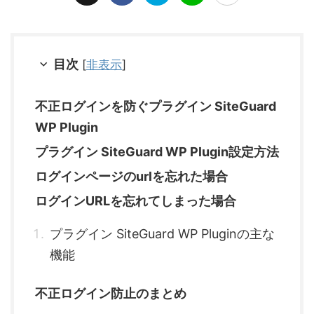
目次
[
非表示
]
不正ログインを防ぐプラグイン SiteGuard
WP Plugin
プラグイン SiteGuard WP Plugin設定方法
ログインページのurlを忘れた場合
ログインURLを忘れてしまった場合
プラグイン SiteGuard WP Pluginの主な
機能
不正ログイン防止のまとめ