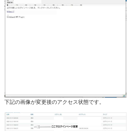
下記の画像が変更後のアクセス状態です。