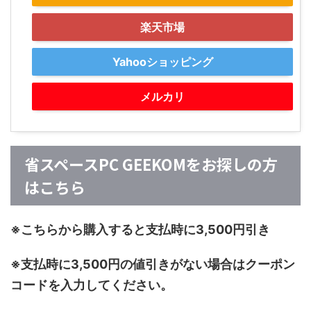
楽天市場
Yahooショッピング
メルカリ
省スペースPC GEEKOMをお探しの方
はこちら
※こちらから購入すると支払時に3,500円引き
※支払時に3,500円の値引きがない場合はクーポン
コードを入力してください。