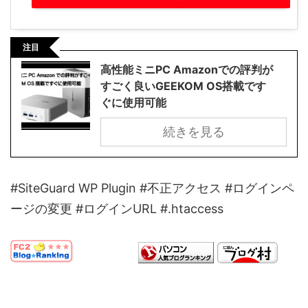
注目
高性能ミニPC Amazonでの評判が
すごく良いGEEKOM OS搭載です
ぐに使用可能
続きを見る
#SiteGuard WP Plugin #不正アクセス #ログインペ
ージの変更 #ログインURL #.htaccess