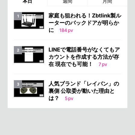
本日
週間
月間
家庭も狙われる！Zbtlink製ル
ーターのバックドアが明らか
に
184
pv
LINEで電話番号がなくてもア
カウントを作成する方法が存
在 現在でも可能！
7
pv
人気ブランド「レイバン」の
裏側 公取委が動いた理由と
は？
5
pv