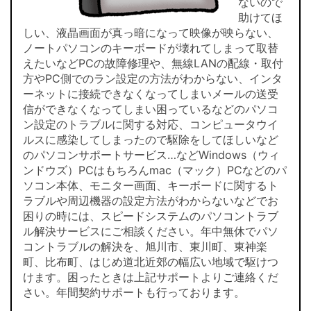
ないので
助けてほ
しい、液晶画面が真っ暗になって映像が映らない、
ノートパソコンのキーボードが壊れてしまって取替
えたいなどPCの故障修理や、無線LANの配線・取付
方やPC側でのラン設定の方法がわからない、インタ
ーネットに接続できなくなってしまいメールの送受
信ができなくなってしまい困っているなどのパソコ
ン設定のトラブルに関する対応、コンピュータウイ
ルスに感染してしまったので駆除をしてほしいなど
のパソコンサポートサービス…などWindows（ウィ
ンドウズ）PCはもちろんmac（マック）PCなどのパ
ソコン本体、モニター画面、キーボードに関するト
ラブルや周辺機器の設定方法がわからないなどでお
困りの時には、スピードシステムのパソコントラブ
ル解決サービスにご相談ください。年中無休でパソ
コントラブルの解決を、旭川市、東川町、東神楽
町、比布町、はじめ道北近郊の幅広い地域で駆けつ
けます。困ったときは上記サポートよりご連絡くだ
さい。年間契約サポートも行っております。