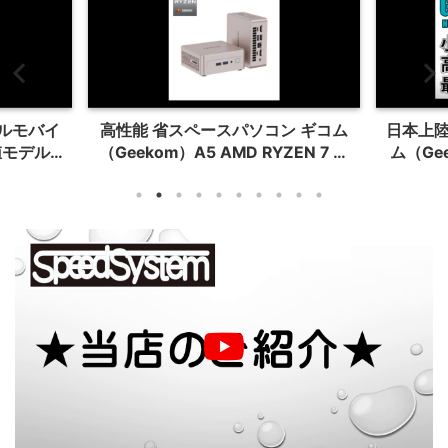
テルモバイ
高性能 省スペースパソコン ギコム
日本上陸 
モデル
（Geekom）A5 AMD RYZEN 7 日
ム（Ge
本限定モデルが送料無料で発売