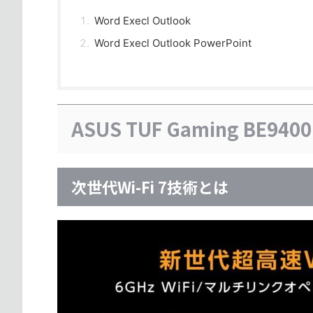
Word Execl Outlook
Word Execl Outlook PowerPoint
ASUS TUF Gaming BE94
次世代Wi-Fi 7技術とは