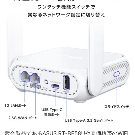
競合製品であるASUS RT-BE58Uや同価格帯のWiFi