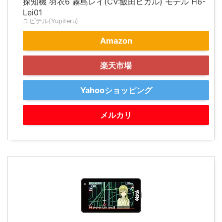
探知機 羽衣6 霧島レイ(CV:飯田ヒカル) モデル H6-
Lei01
ユピテル(Yupiteru)
Amazon
楽天市場
Yahooショッピング
メルカリ