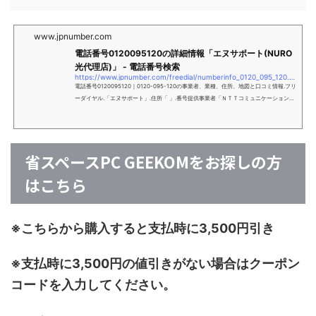
www.jpnumber.com
電話番号0120095120の詳細情報「エヌサポート(NURO
光代理店)」 - 電話番号検索
https://www.jpnumber.com/freedial/numberinfo_0120_095_120.html#google_vignette
電話番号0120095120｜0120-095-120の事業者、業種、住所、地図と口コミ情報.フリ
ーダイヤル.「エヌサポート」.住所「 」.番号提供事業者「ＮＴＴコミュニケーション
ズ」.アクセス数:6303、検索数:2668、口コミ:37件(経費計上についての大切なお知ら
せでオーナー様にご連絡しました。何であなたが？経費...)
省スペースPC GEEKOMをお探しの方
はこちら
※こちらから購入すると支払時に3,500円引き
※支払時に3,500円の値引きがない場合はクーポン
コードを入力してください。