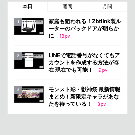
本日
週間
月間
家庭も狙われる！Zbtlink製ル
ーターのバックドアが明らか
に
18
pv
LINEで電話番号がなくてもア
カウントを作成する方法が存
在 現在でも可能！
9
pv
モンスト彩・獣神祭 最新情報
まとめ！新限定キャラがあな
たを待っている！
8
pv