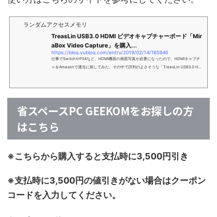
ランダムアクセスメモリ
TreasLin USB3.0 HDMI ビデオキャプチャーボード「Mir
aBox Video Capture」を購入...
https://blog.yublog.com/entry/2019/02/14/165946
仕事でSwitchやPS4など、HDMI機器の画面写真が必要になったので、HDMIキャプチ
ャをAmazonで適当に探してみた。その中で評判のよさそうな「TreasLin USB3.0 HD
MI ビデオキャプチャーボード（MiraBox Video Capture）」を購入。 Amazonでは正
確な製品名はわからないが、セットアップ後「MiraBox Video Capture」と表示される
ので、「MiraBox Video Capture」なのだろう。ちなみに製品型番はHSV321。 手のひ
らサイズのコンパクトデザイン セットアップは接続するだけ キャプチャはフリーのメ
省スペースPC GEEKOMをお探しの方
ディアプレイヤー「Pot…
はこちら
※こちらから購入すると支払時に3,500円引き
※支払時に3,500円の値引きがない場合はクーポン
コードを入力してください。