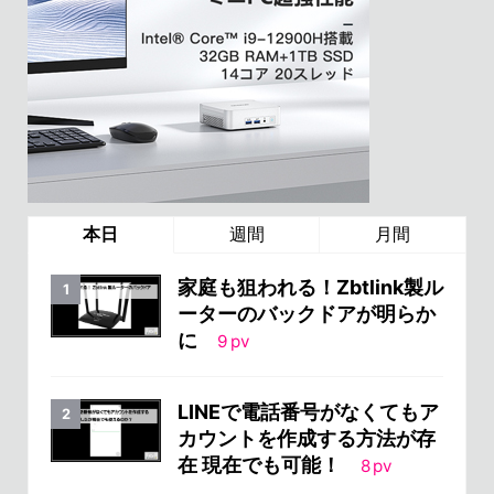
本日
週間
月間
家庭も狙われる！Zbtlink製ル
ーターのバックドアが明らか
に
9
pv
LINEで電話番号がなくてもア
カウントを作成する方法が存
在 現在でも可能！
8
pv