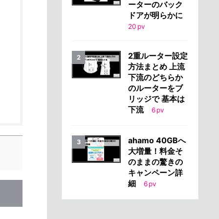
ーターのバック
ドアが明らかに
20
pv
2重ルーター設定
方法まとめ 上流
下流のどちらか
のルーターをブ
リッジで 基本は
下流
6
pv
ahamo 40GBへ
大増量！料金そ
のままの驚きの
キャンペーン詳
細
6
pv