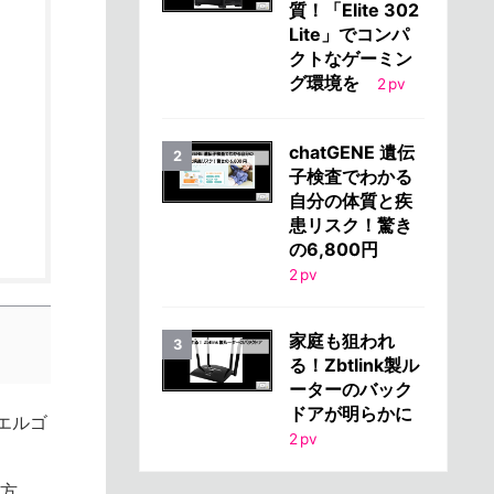
質！「Elite 302
Lite」でコンパ
クトなゲーミン
グ環境を
2
pv
chatGENE 遺伝
子検査でわかる
自分の体質と疾
患リスク！驚き
の6,800円
2
pv
家庭も狙われ
る！Zbtlink製ル
ーターのバック
ドアが明らかに
エルゴ
2
pv
る方