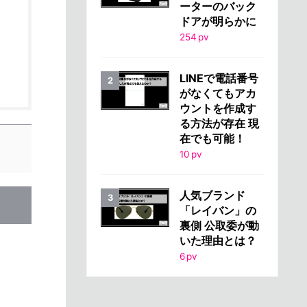
ーターのバック
ドアが明らかに
254
pv
LINEで電話番号
がなくてもアカ
ウントを作成す
る方法が存在 現
在でも可能！
10
pv
人気ブランド
「レイバン」の
裏側 公取委が動
いた理由とは？
6
pv