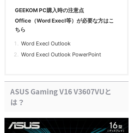
GEEKOM PC購入時の注意点
Office（Word Execl等）が必要な方はこ
ちら
Word Execl Outlook
Word Execl Outlook PowerPoint
ASUS Gaming V16 V3607VUと
は？