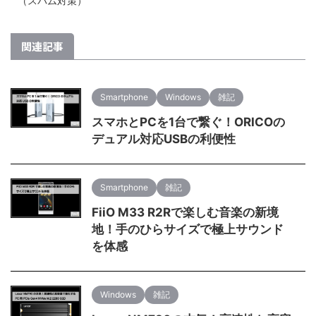
（スパム対策）
関連記事
Smartphone
Windows
雑記
スマホとPCを1台で繋ぐ！ORICOの
デュアル対応USBの利便性
Smartphone
雑記
FiiO M33 R2Rで楽しむ音楽の新境
地！手のひらサイズで極上サウンド
を体感
Windows
雑記