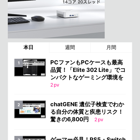
本日
週間
月間
PCファンもPCケースも最高
品質！「Elite 302 Lite」でコ
ンパクトなゲーミング環境を
2
pv
chatGENE 遺伝子検査でわか
る自分の体質と疾患リスク！
驚きの6,800円
2
pv
ゲーマー必見！PS5・Switch