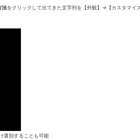
方法
をクリックして出てきた文字列を【外観】→【カスタマイ
け選別することも可能