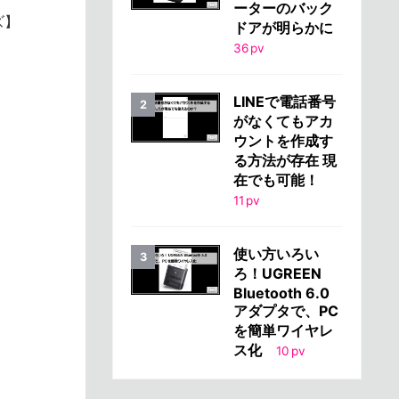
ーターのバック
ズ】
ドアが明らかに
36
pv
LINEで電話番号
がなくてもアカ
ウントを作成す
る方法が存在 現
在でも可能！
11
pv
使い方いろい
ろ！UGREEN
Bluetooth 6.0
アダプタで、PC
を簡単ワイヤレ
ス化
10
pv