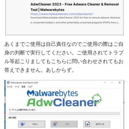
AdwCleaner 2023 - Free Adware Cleaner & Removal
Tool | Malwarebytes
https://www.malwarebytes.com/adwcleaner/
Download Malwarebytes AdwCleaner 2023 for free to remove adware, bloatwar
e, unwanted toolbars, and other potentially unwanted programs (PUPs) from you
r Windows PC. AdwCleaner destroys adware and restores your PC's performanc
e.
あくまでご使用は自己責任なのでご使用の際はご自
身の判断で実行してください。ご使用されてトラブ
ル等起こりましてもこちらに問い合わせされてもお
答えできません。あしからず。