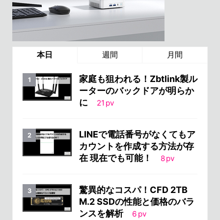
本日
週間
月間
家庭も狙われる！Zbtlink製ル
ーターのバックドアが明らか
に
21
pv
LINEで電話番号がなくてもア
カウントを作成する方法が存
在 現在でも可能！
8
pv
驚異的なコスパ！CFD 2TB
M.2 SSDの性能と価格のバラ
ンスを解析
6
pv