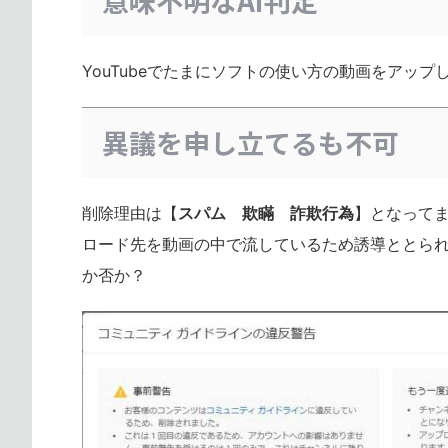
意味不明なAI判定
YouTubeでたまにソフトの使い方の動画をアッ
異議を申し立てるも不可
削除理由は【
スパム 欺瞞 詐欺行為
】となって
ロード先を動画の中で流しているため誘導ととら
か否か？