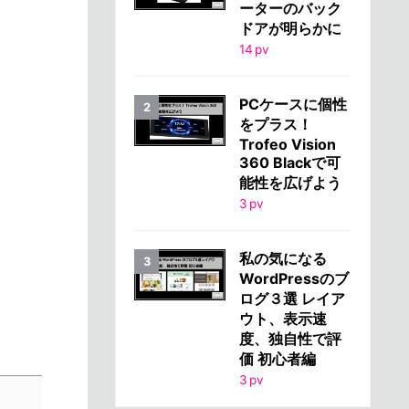
ーターのバック
ドアが明らかに
14
pv
PCケースに個性
をプラス！
Trofeo Vision
360 Blackで可
能性を広げよう
3
pv
私の気になる
WordPressのブ
ログ３選 レイア
ウト、表示速
度、独自性で評
価 初心者編
3
pv