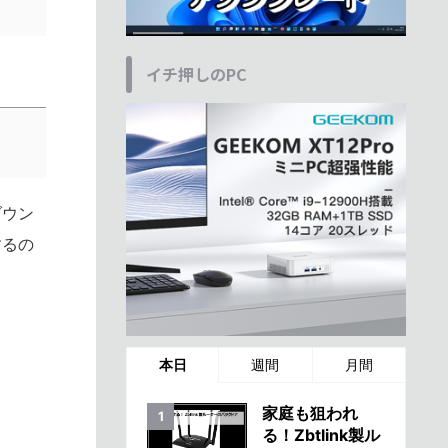
イチ押しのPC
ダウン
するの
本日
週間
月間
家庭も狙われ
る！Zbtlink製ル