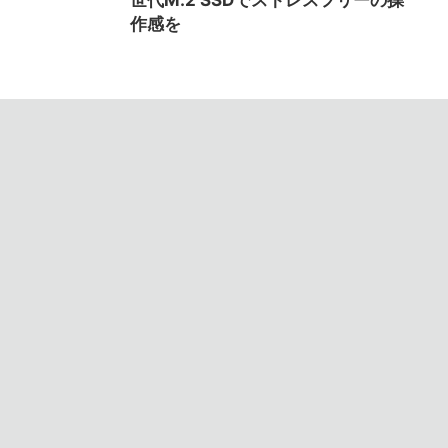
世代M.2 SSDでストレスフリーの操
作感を