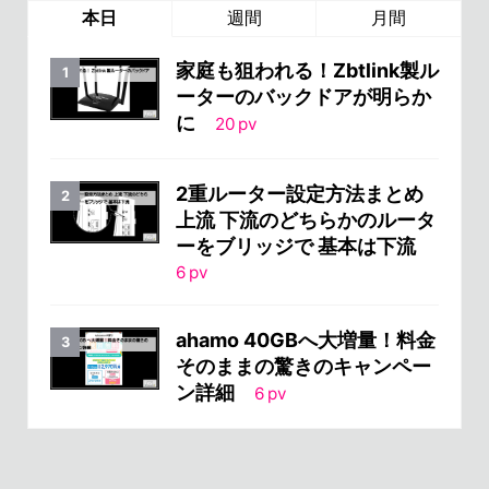
本日
週間
月間
家庭も狙われる！Zbtlink製ル
ーターのバックドアが明らか
に
20
pv
2重ルーター設定方法まとめ
上流 下流のどちらかのルータ
ーをブリッジで 基本は下流
6
pv
ahamo 40GBへ大増量！料金
そのままの驚きのキャンペー
ン詳細
6
pv