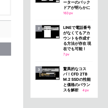
ーターのバック
ドアが明らかに
163
pv
LINEで電話番号
がなくてもアカ
ウントを作成す
る方法が存在 現
在でも可能！
7
pv
驚異的なコス
パ！CFD 2TB
M.2 SSDの性能
と価格のバラン
スを解析
4
pv