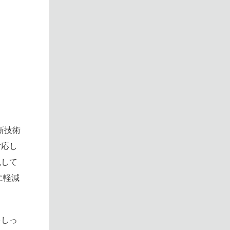
新技術
対応し
現して
に軽減
をしっ