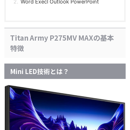
Word Execl Outlook PowerPoint
Titan Army P275MV MAXの基本
特徴
Mini LED技術とは？