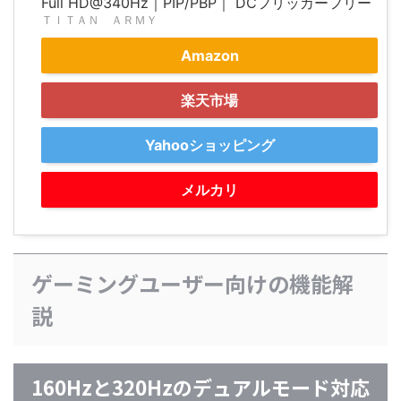
Full HD@340Hz｜PIP/PBP｜ DCフリッカーフリー
ＴＩＴＡＮ ＡＲＭＹ
Amazon
楽天市場
Yahooショッピング
メルカリ
ゲーミングユーザー向けの機能解
説
160Hzと320Hzのデュアルモード対応