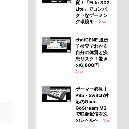
質！「Elite 302
Lite」でコンパ
クトなゲーミン
グ環境を
2
pv
chatGENE 遺伝
子検査でわかる
自分の体質と疾
患リスク！驚き
の6,800円
2
pv
ゲーマー必見！
PS5・Switch対
応のOsee
GoStream M2
で映像配信を次
のレベルへ
1
pv