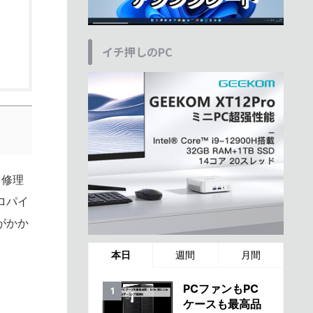
イチ押しのPC
。修理
ロパイ
がかか
本日
週間
月間
PCファンもPC
ケースも最高品