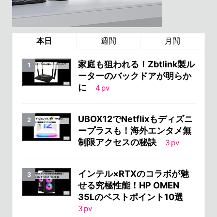
本日
週間
月間
家庭も狙われる！Zbtlink製ル
ーターのバックドアが明らか
に
4
pv
UBOX12でNetflixもディズニ
ープラスも！海外エンタメ無
制限アクセスの秘訣
3
pv
インテル×RTXのコラボが魅
せる究極性能！HP OMEN
35Lのベストポイント10選
3
pv