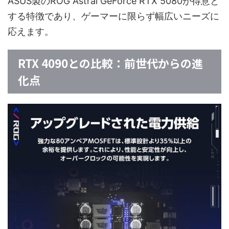
ASUS製のROG Astral GeForce RTX 5080が得意と
する特徴であり、ゲーマーに限らず幅広いニーズに
応えます。
RTX 4090との比較：前世代からの進
化点