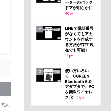
ーターのバック
ドアが明らかに
40
pv
LINEで電話番号
がなくてもアカ
ウントを作成す
る方法が存在 現
在でも可能！
13
pv
使い方いろい
ろ！UGREEN
Bluetooth 6.0
アダプタで、PC
を簡単ワイヤレ
ス化
11
pv
、玄人