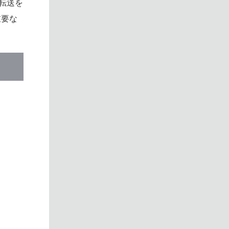
タ転送を
重要な