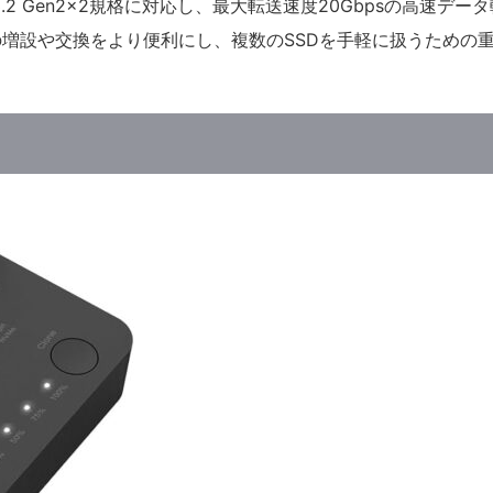
SB3.2 Gen2x2規格に対応し、最大転送速度20Gbpsの高速デー
増設や交換をより便利にし、複数のSSDを手軽に扱うための