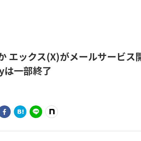
か エックス(X)がメールサービス
Payは一部終了