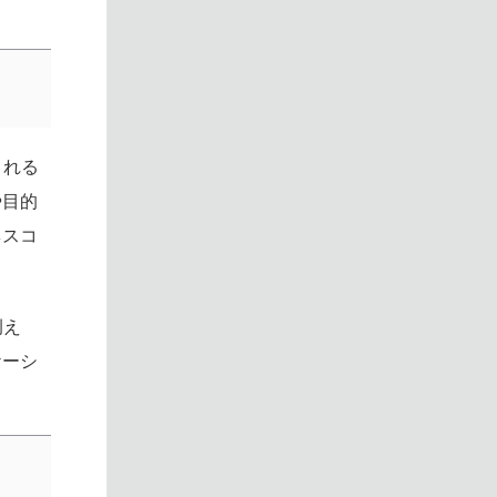
される
や目的
ネスコ
例え
ケーシ