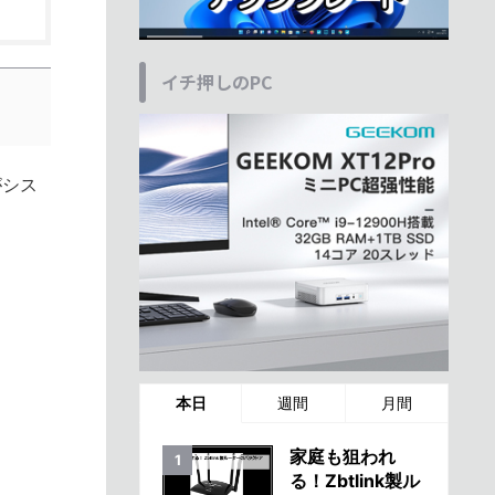
イチ押しのPC
がシス
本日
週間
月間
家庭も狙われ
る！Zbtlink製ル