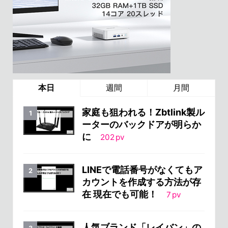
本日
週間
月間
家庭も狙われる！Zbtlink製ル
ーターのバックドアが明らか
に
202
pv
LINEで電話番号がなくてもア
カウントを作成する方法が存
在 現在でも可能！
7
pv
人気ブランド「レイバン」の