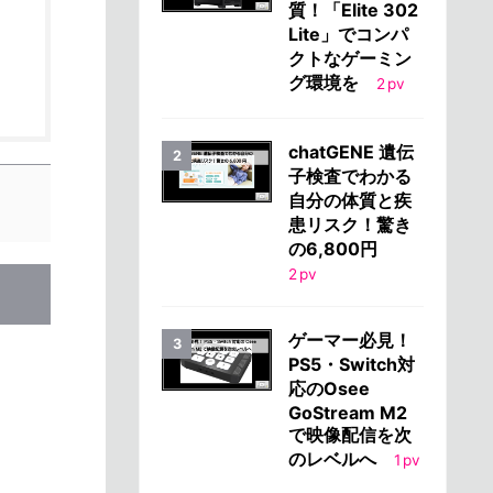
質！「Elite 302
Lite」でコンパ
クトなゲーミン
グ環境を
2
pv
chatGENE 遺伝
子検査でわかる
自分の体質と疾
患リスク！驚き
の6,800円
2
pv
ゲーマー必見！
PS5・Switch対
応のOsee
GoStream M2
で映像配信を次
のレベルへ
1
pv