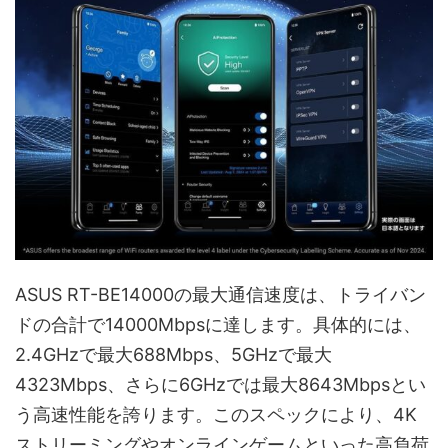
ASUS RT-BE14000の最大通信速度は、トライバン
ドの合計で14000Mbpsに達します。具体的には、
2.4GHzで最大688Mbps、5GHzで最大
4323Mbps、さらに6GHzでは最大8643Mbpsとい
う高速性能を誇ります。このスペックにより、4K
ストリーミングやオンラインゲームといった高負荷