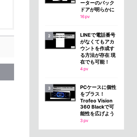
ーターのバック
ドアが明らかに
16
pv
LINEで電話番号
がなくてもアカ
ウントを作成す
る方法が存在 現
在でも可能！
4
pv
PCケースに個性
をプラス！
Trofeo Vision
360 Blackで可
能性を広げよう
3
pv