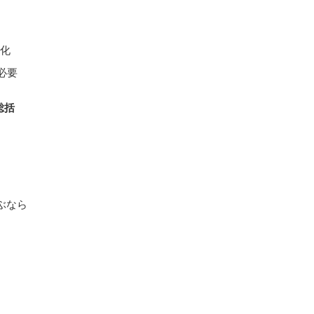
強化
必要
総括
ぶなら