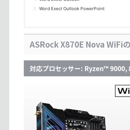
Word Execl Outlook PowerPoint
ASRock X870E Nova WiF
対応プロセッサー: Ryzen™ 9000, 