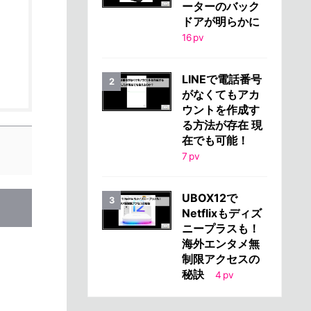
ーターのバック
ドアが明らかに
16
pv
LINEで電話番号
がなくてもアカ
ウントを作成す
る方法が存在 現
在でも可能！
7
pv
UBOX12で
Netflixもディズ
ニープラスも！
海外エンタメ無
制限アクセスの
秘訣
4
pv