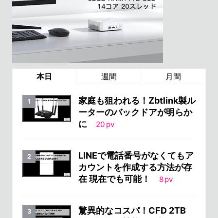
本日
週間
月間
家庭も狙われる！Zbtlink製ル
ーターのバックドアが明らか
に
20
pv
LINEで電話番号がなくてもア
カウントを作成する方法が存
在 現在でも可能！
8
pv
驚異的なコスパ！CFD 2TB