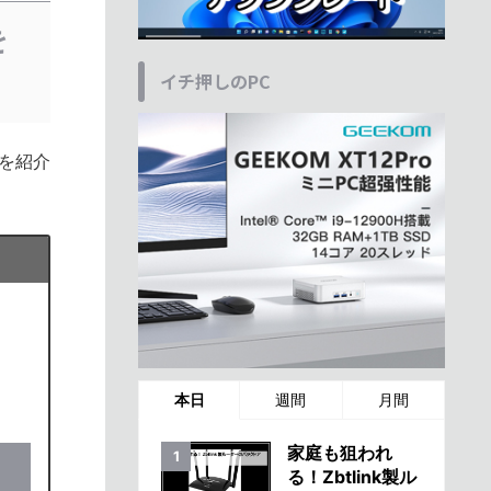
を
イチ押しのPC
を紹介
本日
週間
月間
家庭も狙われ
る！Zbtlink製ル