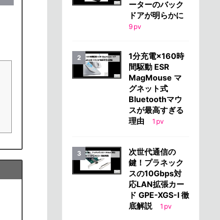
ーターのバック
ドアが明らかに
9
pv
1分充電×160時
間駆動 ESR
MagMouse マ
グネット式
Bluetoothマウ
スが最高すぎる
理由
1
pv
次世代通信の
鍵！プラネック
スの10Gbps対
応LAN拡張カー
ド GPE-XGS-I 徹
底解説
1
pv