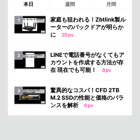
本日
週間
月間
家庭も狙われる！Zbtlink製ル
ーターのバックドアが明らか
に
20
pv
LINEで電話番号がなくてもア
カウントを作成する方法が存
在 現在でも可能！
8
pv
驚異的なコスパ！CFD 2TB
M.2 SSDの性能と価格のバラ
ンスを解析
6
pv