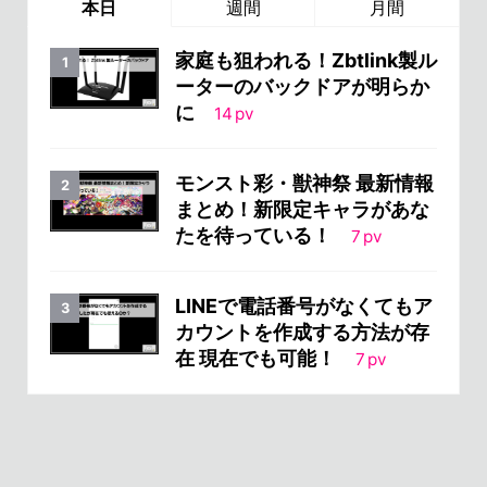
本日
週間
月間
家庭も狙われる！Zbtlink製ル
ーターのバックドアが明らか
に
14
pv
モンスト彩・獣神祭 最新情報
まとめ！新限定キャラがあな
たを待っている！
7
pv
LINEで電話番号がなくてもア
カウントを作成する方法が存
在 現在でも可能！
7
pv