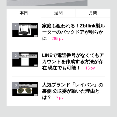
本日
週間
月間
家庭も狙われる！Zbtlink製ル
ーターのバックドアが明らか
に
285
pv
LINEで電話番号がなくてもア
カウントを作成する方法が存
在 現在でも可能！
13
pv
人気ブランド「レイバン」の
裏側 公取委が動いた理由と
は？
7
pv