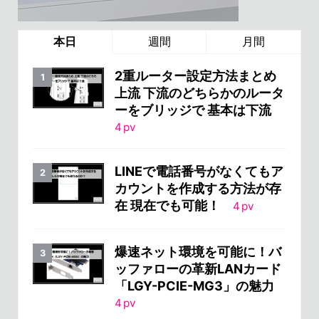
本日
週間
月間
2重ルーター設定方法まとめ
上流 下流のどちらかのルータ
ーをブリッジで 基本は下流
4
pv
LINEで電話番号がなくてもア
カウントを作成する方法が存
在 現在でも可能！
4
pv
爆速ネット環境を可能に！バ
ッファローの革新LANカード
「LGY-PCIE-MG3」の魅力
4
pv