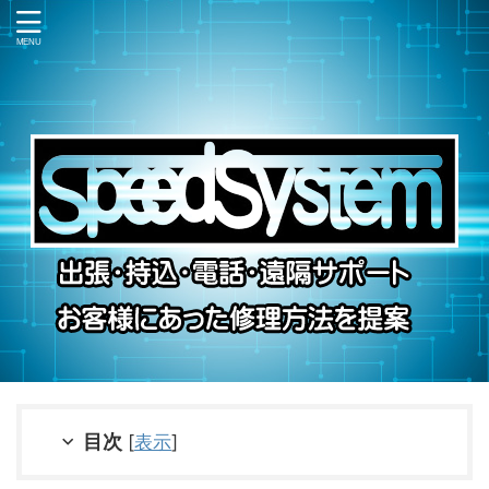
目次
[
表示
]