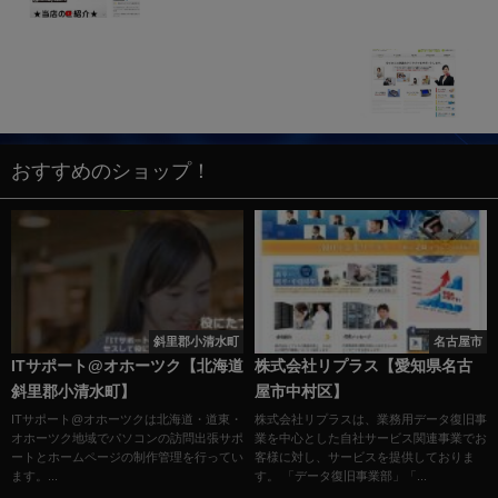
京都ＰＣサポート
おすすめのショップ！
斜里郡小清水町
名古屋市
ITサポート@オホーツク【北海道
株式会社リプラス【愛知県名古
斜里郡小清水町】
屋市中村区】
ITサポート@オホーツクは北海道・道東・
株式会社リプラスは、業務用データ復旧事
オホーツク地域でパソコンの訪問出張サポ
業を中心とした自社サービス関連事業でお
ートとホームページの制作管理を行ってい
客様に対し、サービスを提供しておりま
ます。...
す。 「データ復旧事業部」「...