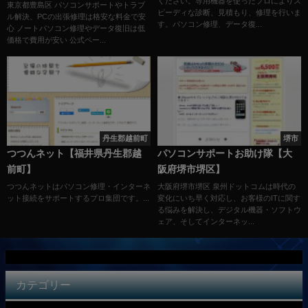
ください。専用機器を使ったプロによりス
東京都豊島区 パソコンサポートやトラブ
ピーディな診断、見積もり、修理を行いま
ル解決、PCの出張修理は格安な料金で安
す。パソコン修理、データ復...
心 ノートパソコン修理やデータ復旧は低
価格で費用が安い 公式ペー...
丹生郡越前町
堺市
つつんネット【福井県丹生郡越
パソコンサポートお助け隊【大
前町】
阪府堺市堺区】
つつんネットはパソコン修理・インターネ
大阪府堺市堺区 泉州ドットコムは時代の
ット接続をサポートするプロ集団です。...
変化にいち早く対応し、お客様のITに関す
る悩みを解決し、デジタル機器・ソフトウ
ェア、そしてインターネッ...
カテゴリー