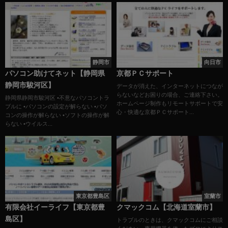
静岡市
向日市
パソコン助けてネット【静岡県
京都ＰＣサポート
静岡市駿河区】
データが消えた、インターネットにつなが
らないなどお困りの場合、ご連絡下さい。
静岡県静岡市駿河区 •不意なパソコントラ
ホームページ制作もリモートサポートで安
ブルに •パソコンの設定が解らない •パソ
心・快適な京都ＰＣサポート...
コンの操作が解らない •ソフトの操作が解
らない •ウイルス...
東京都豊島区
室蘭市
有限会社イーライフ【東京都豊
クマックコム【北海道室蘭市】
島区】
トラブルのときは、クマックコムにご相談