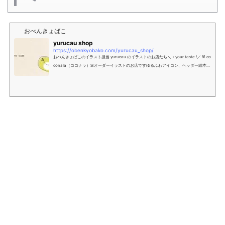
おべんきょばこ
yurucau shop
https://obenkyobako.com/yurucau_shop/
おべんきょばこのイラスト担当 yurucau のイラストのお店たち＼＋your taste !／ ꕤ co
conala（ココナラ）ꕤオーダーイラストのお店ですゆるふわアイコン、ヘッダー絵本風
イラスト、web画像など見積もりだけでもお気軽にお