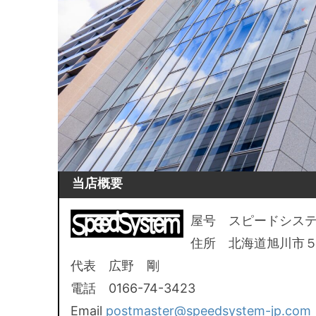
当店概要
屋号 スピードシス
住所 北海道旭川市
代表 広野 剛
電話 0166-74-3423
Email
postmaster@speedsystem-jp.com