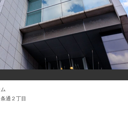
テム
５条通２丁目