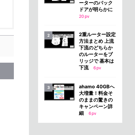
ーターのバック
ドアが明らかに
20
pv
2重ルーター設定
方法まとめ 上流
下流のどちらか
のルーターをブ
リッジで 基本は
下流
6
pv
ahamo 40GBへ
大増量！料金そ
のままの驚きの
キャンペーン詳
細
6
pv