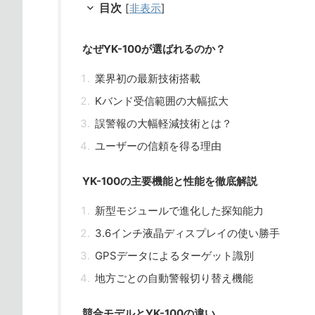
目次
[
非表示
]
なぜYK-100が選ばれるのか？
業界初の最新技術搭載
Kバンド受信範囲の大幅拡大
誤警報の大幅軽減技術とは？
ユーザーの信頼を得る理由
YK-100の主要機能と性能を徹底解説
新型モジュールで進化した探知能力
3.6インチ液晶ディスプレイの使い勝手
GPSデータによるターゲット識別
地方ごとの自動警報切り替え機能
競合モデルとYK-100の違い