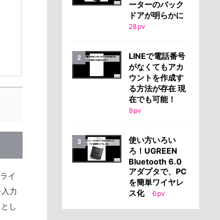
ーターのバック
ドアが明らかに
28
pv
LINEで電話番号
がなくてもアカ
ウントを作成す
る方法が存在 現
在でも可能！
9
pv
使い方いろい
ろ！UGREEN
Bluetooth 6.0
アダプタで、PC
ンライ
を簡単ワイヤレ
を入力
ス化
6
pv
トとし