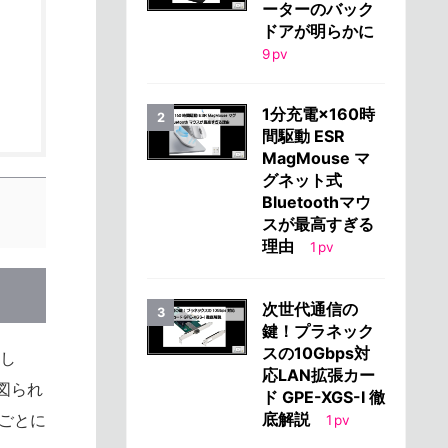
ーターのバック
ドアが明らかに
9
pv
1分充電×160時
間駆動 ESR
MagMouse マ
グネット式
Bluetoothマウ
スが最高すぎる
理由
1
pv
次世代通信の
鍵！プラネック
スの10Gbps対
まし
応LAN拡張カー
図られ
ド GPE-XGS-I 徹
底解説
むごとに
1
pv