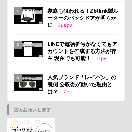
家庭も狙われる！Zbtlink製ル
ーターのバックドアが明らか
に
268
pv
LINEで電話番号がなくてもア
カウントを作成する方法が存
在 現在でも可能！
11
pv
人気ブランド「レイバン」の
裏側 公取委が動いた理由と
は？
7
pv
応援お願いします