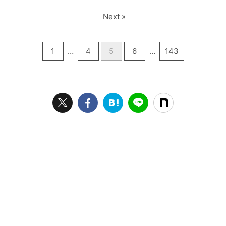
Next »
1
…
4
5
6
…
143