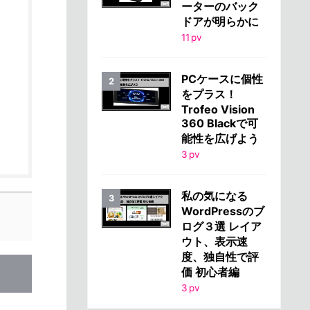
ーターのバック
ドアが明らかに
11
pv
PCケースに個性
をプラス！
Trofeo Vision
360 Blackで可
能性を広げよう
3
pv
私の気になる
WordPressのブ
ログ３選 レイア
ウト、表示速
度、独自性で評
価 初心者編
3
pv