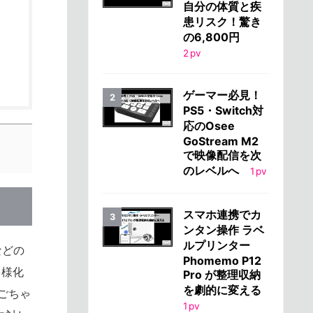
自分の体質と疾
患リスク！驚き
の6,800円
2
pv
ゲーマー必見！
PS5・Switch対
応のOsee
GoStream M2
で映像配信を次
のレベルへ
1
pv
スマホ連携でカ
ンタン操作 ラベ
ルプリンター
などの
Phomemo P12
多様化
Pro が整理収納
を劇的に変える
ごちゃ
1
pv