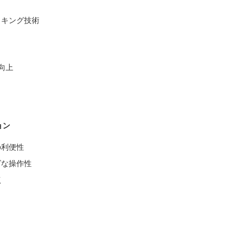
ッキング技術
性向上
ョン
の利便性
ズな操作性
点