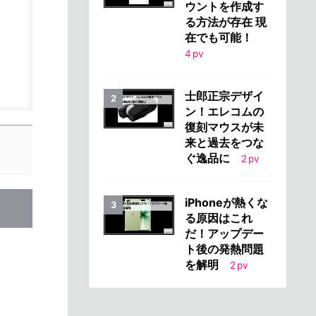
ウントを作成す
る方法が存在 現
在でも可能！
4
pv
士郎正宗デザイ
ン！エレコムの
復刻マウスが未
来と過去をつな
ぐ逸品に
2
pv
iPhoneが熱くな
る原因はこれ
だ！アップデー
ト後の発熱問題
を解明
2
pv